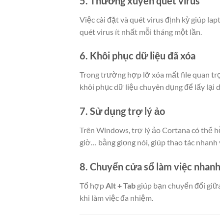
5. Thường xuyên quét virus
Việc cài đặt và quét virus định kỳ giúp la
quét virus ít nhất mỗi tháng một lần.
6. Khôi phục dữ liệu đã xóa
Trong trường hợp lỡ xóa mất file quan tr
khôi phục dữ liệu chuyên dụng để lấy lại d
7. Sử dụng trợ lý ảo
Trên Windows, trợ lý ảo Cortana có thể hỗ
giờ… bằng giọng nói, giúp thao tác nhanh v
8. Chuyển cửa sổ làm việc nhan
Tổ hợp
Alt + Tab
giúp bạn chuyển đổi giữ
khi làm việc đa nhiệm.