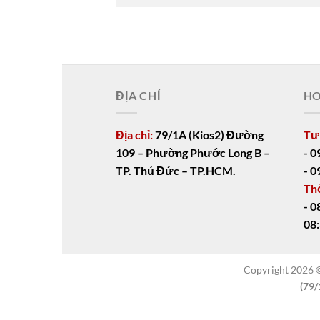
ĐỊA CHỈ
HO
Địa chỉ:
79/1A (Kios2) Đường
Tư
109 – Phường Phước Long B –
- 0
TP. Thủ Đức – TP.HCM.
- 0
Thờ
- 0
08:
Copyright 2026
(79/