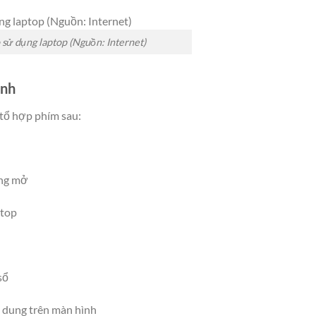
sử dụng laptop (Nguồn: Internet)
anh
 tổ hợp phím sau:
ang mở
ktop
sổ
i dung trên màn hình