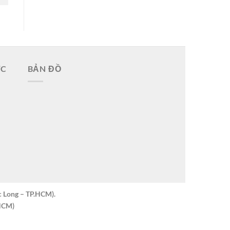
ỨC
BẢN ĐỒ
c Long – TP.HCM).
.HCM)