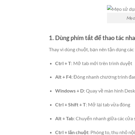
Mẹo 
1. Dùng phím tắt để thao tác nh
Thay vì dùng chuột, bạn nên tận dụng các
Ctrl + T
: Mở tab mới trên trình duyệt
Alt + F4
: Đóng nhanh chương trình đ
Windows + D
: Quay về màn hình Des
Ctrl + Shift + T
: Mở lại tab vừa đóng
Alt + Tab
: Chuyển nhanh giữa các cửa 
Ctrl + lăn chuột
: Phóng to, thu nhỏ nộ