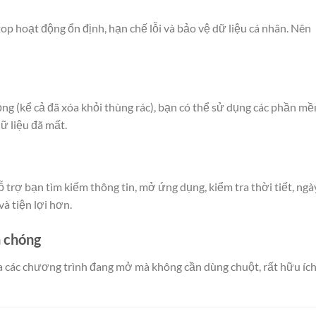
ptop hoạt động ổn định, hạn chế lỗi và bảo vệ dữ liệu cá nhân. Nên
ọng (kể cả đã xóa khỏi thùng rác), bạn có thể sử dụng các phần m
ữ liệu đã mất.
 trợ bạn tìm kiếm thông tin, mở ứng dụng, kiểm tra thời tiết, ngà
à tiện lợi hơn.
h chóng
a các chương trình đang mở mà không cần dùng chuột, rất hữu íc