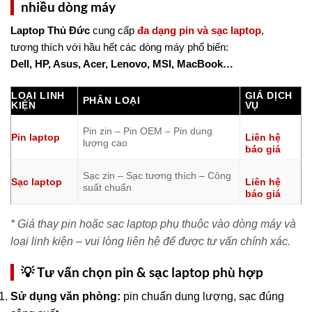
nhiều dòng máy
Laptop Thủ Đức
cung cấp
đa dạng pin và sạc laptop
,
tương thích với hầu hết các dòng máy phổ biến:
Dell, HP, Asus, Acer, Lenovo, MSI, MacBook…
LOẠI LINH
GIÁ DỊCH
PHÂN LOẠI
KIỆN
VỤ
Pin zin – Pin OEM – Pin dung
Pin laptop
Liên hệ
lượng cao
báo giá
Sạc zin – Sạc tương thích – Công
Sạc laptop
Liên hệ
suất chuẩn
báo giá
* Giá thay pin hoặc sạc laptop phụ thuộc vào dòng máy và
loại linh kiện – vui lòng liên hệ để được tư vấn chính xác.
💡 Tư vấn chọn pin & sạc laptop phù hợp
Sử dụng văn phòng:
pin chuẩn dung lượng, sạc đúng